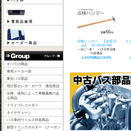
▶ バ ス 停
▶ 電 装 品 修 理
点検ハンマー 【全長50
ユ
▶ オ ー ダ ー 商 品
㎜】 ID:191697496
一台に一本！ バス日常点検
の必需品
2,000円(税込2,200円)
すべての商品
車両メーカー別
乗合バス部品
現行型セレガ・ガーラ 適合部品
法律、規則によって車載義務のあ
る商品
ドライブレコーダー
タイヤチェーン
バス車内ウイルス対策商品
新型ドリンクホルダー (クーポン