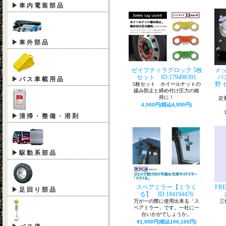
年末年始休業期間：2023年12月30日（土
▶ 車 内 電 装 部 品
年1月8日（月）
ご不便をおかけいたしますが、何卒ご
きますようお願い申し上げます。
※休業期間中のご注文やお問い合わせ
▶ 車 外 部 品
ても、2024年1月9日（火）以降順次回
いただきます。
ゼイフティラグロック 5枚
メ
10/27【新入荷商品】日野セレガ・いす
セット ID:179498301
バス
▶ バ ス 車 載 用 品
用 リビルトエンジン【A09C】が入荷
野 
5枚セット ホイールナットの
た。
緩み防止と締め付け圧力の維
持に！
定
4,500円(税込4,950円)
6/29【新入荷商品】日野セレガ/いすゞ
ロジェクターLEDヘッドライト
▶ 清 掃 ・ 整 備 ・ 溶 剤
新商品続々と入荷中です。
「こんな商品あったらいいな。」 「
わないの？」というような物があれば
▶ 駆 動 系 部 品
問合せください！
訳あって掲載できない商品も多数ござ
(;'∀')
スペアミラー【ミラく
FR
▶ 足 回 り 部 品
❏お問合せは…
る】 ID:184194476
電話：043-421-2868
万が一の際に使用出来る「ス
三
FAX：043-421-2890
ペアミラー」です。一社に一
台いかがでしょうか。
メール：info@fujisankei.co.jp
91,000円(税込100,100円)
問合せフォームは
こちらをクリック