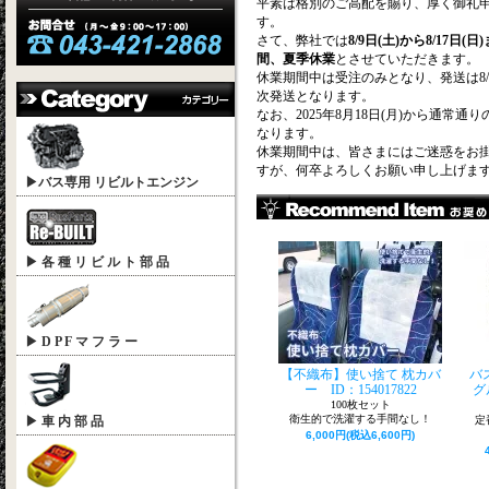
平素は格別のご高配を賜り、厚く御礼
す。
さて、弊社では
8/9日(土)から8/17日(
間、夏季休業
とさせていただきます。
休業期間中は受注のみとなり、発送は8/
次発送となります。
なお、2025年8月18日(月)から通常通
なります。
休業期間中は、皆さまにはご迷惑をお
すが、何卒よろしくお願い申し上げま
▶バス専用 リビルトエンジン
-送料に関するお知らせ-
お客様には大変心苦しいお願いとな
ではございますが、配送料金の改定を
だくこととなりました。 お客様にご迷
▶ 各 種 リ ビ ル ト 部 品
らぬよう、これまで配送料金を維持し
たが、やむを得ず今回の改訂となりま
詫び申し上げます。
旧配送料金：15,000円以上購入で送料
▶ D P F マ フ ラ ー
新配送料金：全国一律880円
【不織布】使い捨て 枕カバ
バ
-年末年始休業のお知らせ-
ー ID：154017822
グ
100枚セット
平素は格別のご高配を賜り、誠にあり
衛生的で洗濯する手間なし！
▶ 車 内 部 品
定
います。
6,000円(税込6,600円)
富士サンケイトレード株式会社では誠
ら、年末年始休業日を下記のとおりと
だきます。